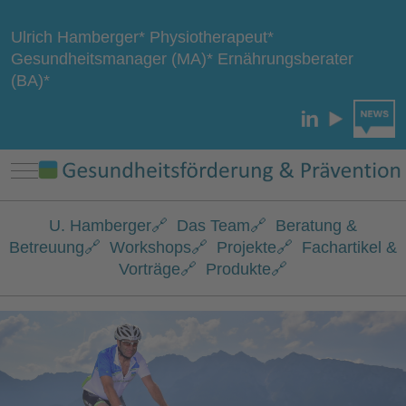
Ulrich Hamberger* Physiotherapeut*
Gesundheitsmanager (MA)* Ernährungsberater
(BA)*
Mobile Menu Toggle
U. Hamberger
🔗
Das Team
🔗
Beratung &
Betreuung
🔗
Workshops
🔗
Projekte
🔗
Fachartikel &
Vorträge
🔗
Produkte
🔗